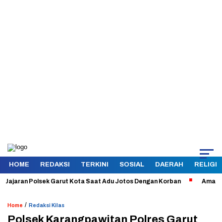
HOME
REDAKSI
TERKINI
SOSIAL
DAERAH
RELIGI
aran Polsek Garut Kota Saat Adu Jotos Dengan Korban
Aman dan Ter
/
Home
Redaksi Kilas
Polsek Karangpawitan Polres Garut