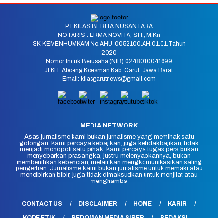
PT.KILAS BERITA NUSANTARA
NOTARIS : ERMA NOVITA, SH., M.Kn
SK KEMENHUMKAM No.AHU-0052100.AH.01.01.Tahun
2020
Nomor Induk Berusaha (NIB) 0248010041699
Jl.KH. Aboeng Koesman Kab. Garut, Jawa Barat.
Email: kilasgarutnews@gmail.com
MEDIA NETWORK
Asas jurnalisme kami bukan jurnalisme yang memihak satu
golongan. Kami percaya kebajikan, juga ketidakbajikan, tidak
menjadi monopoli satu pihak. Kami percaya tugas pers bukan
menyebarkan prasangka, justru melenyapkannya, bukan
membenihkan kebencian, melainkan mengkomunikasikan saling
pengertian. Jurnalisme kami bukan jurnalisme untuk memaki atau
mencibirkan bibir, juga tidak dimaksudkan untuk menjilat atau
menghamba
CONTACT US
DISCLAIMER
HOME
KARIR
KODE ETIK
PEDOMAN MEDIA SIBER
REDAKSI