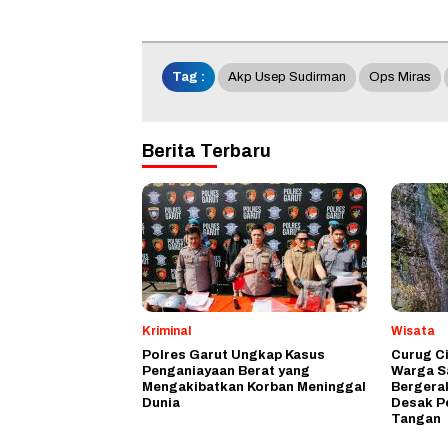
Tag :
Akp Usep Sudirman
Ops Miras
Berita Terbaru
Kriminal
Wisata
Polres Garut Ungkap Kasus
Curug C
Penganiayaan Berat yang
Warga S
Mengakibatkan Korban Meninggal
Bergera
Dunia
Desak P
Tangan