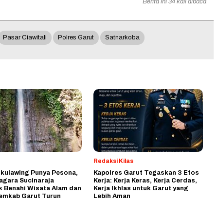
Berita ini 34 kali dibaca
Pasar Ciawitali
Polres Garut
Satnarkoba
Redaksi Kilas
ikulawing Punya Pesona,
Kapolres Garut Tegaskan 3 Etos
agara Sucinaraja
Kerja: Kerja Keras, Kerja Cerdas,
k Benahi Wisata Alam dan
Kerja Ikhlas untuk Garut yang
emkab Garut Turun
Lebih Aman