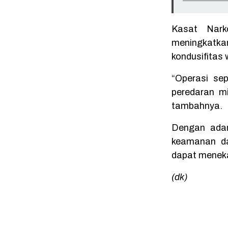
Kasat Nark
meningkatk
kondusifitas 
“Operasi se
peredaran m
tambahnya.
Dengan adan
keamanan da
dapat meneka
(dk)