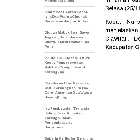
Meninggal Dunia
Selasa (25/1
Jual Miras Eceran Tanpa
Izin, Dua Warga Cinunuk
Kasat Nark
Berurusan dengan Polisi
menjelaskan
Diduga Mabuk Saat Bawa
Angkot, Sopir Jurusan
Ciawitali, 
Cilawu–Garut Diamankan
Kabupaten Ga
Polisi
22 Diciduk, 3 Masih Diburu
Kasus Pengeroyokan
Puluhan Orang di Garut
Terungkap
Peredaran Obat Keras via
COD Terbongkar, Polres
Garut Amankan Dua Warga
Bayongbong
Isu Pembegalan Ternyata
Keliru, Polisi Amankan
Terduga Pelaku
Penganiayaan di
Banyuresmi
Bubarin Keributan Berujung