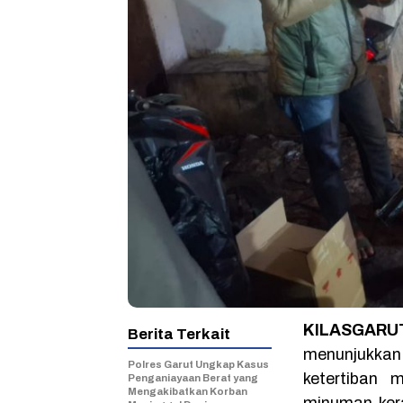
KILASGARUT
Berita Terkait
menunjukka
Polres Garut Ungkap Kasus
ketertiban
Penganiayaan Berat yang
Mengakibatkan Korban
minuman kera