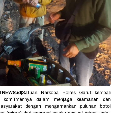
NEWS.id|
Satuan Narkoba Polres Garut kembali
n komitmennya dalam menjaga keamanan dan
 masyarakat dengan mengamankan puluhan botol
s (miras) dari seorang pelaku penjual miras ilegal.