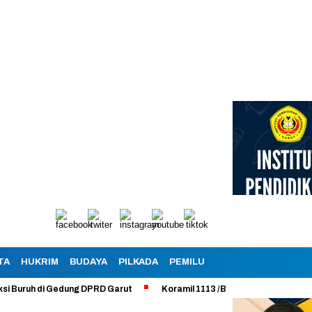
TA
HUKRIM
BUDAYA
PILKADA
PEMILU
di Gedung DPRD Garut
Koramil 1113 /Bayongbong Uji Coba Program M