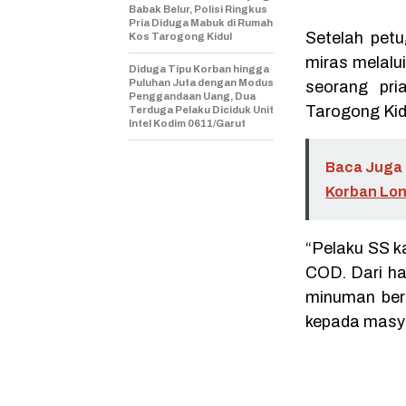
Babak Belur, Polisi Ringkus
Pria Diduga Mabuk di Rumah
Setelah petu
Kos Tarogong Kidul
miras melalu
Diduga Tipu Korban hingga
Puluhan Juta dengan Modus
seorang pri
Penggandaan Uang, Dua
Tarogong Kid
Terduga Pelaku Diciduk Unit
Intel Kodim 0611/Garut
Baca Juga 
Korban Lon
“Pelaku SS k
COD. Dari ha
minuman bera
kepada masya