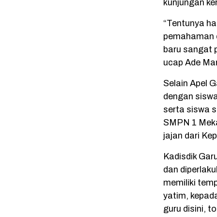
kunjungan ke
“Tentunya ha
pemahaman di
baru sangat 
ucap Ade Ma
Selain Apel 
dengan siswa
serta siswa s
SMPN 1 Meka
jajan dari K
Kadisdik Gar
dan diperlak
memiliki tem
yatim, kepad
guru disini, 