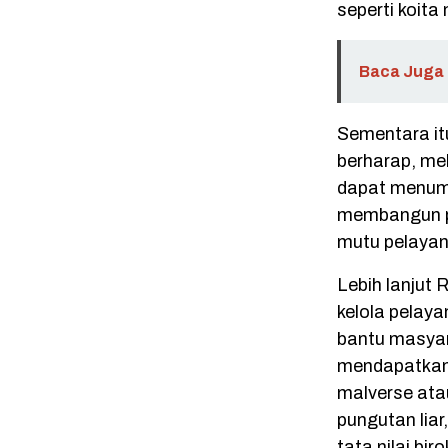
seperti koita
Baca Juga 
Sementara it
berharap, mel
dapat menumb
membangun p
mutu pelaya
Lebih lanjut 
kelola pelaya
bantu masyar
mendapatkan 
malverse ata
pungutan liar
tata nilai bi