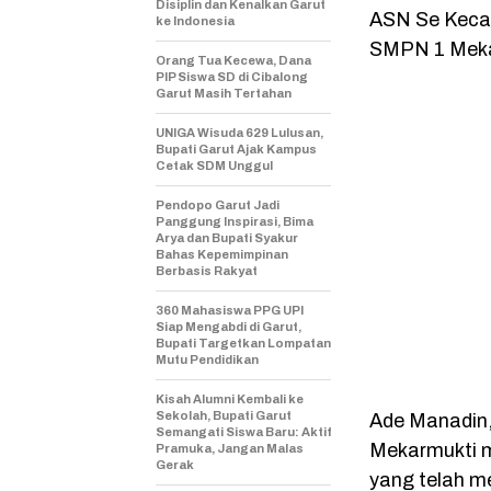
Disiplin dan Kenalkan Garut
ASN Se Keca
ke Indonesia
SMPN 1 Meka
Orang Tua Kecewa, Dana
PIP Siswa SD di Cibalong
Garut Masih Tertahan
UNIGA Wisuda 629 Lulusan,
Bupati Garut Ajak Kampus
Cetak SDM Unggul
Pendopo Garut Jadi
Panggung Inspirasi, Bima
Arya dan Bupati Syakur
Bahas Kepemimpinan
Berbasis Rakyat
360 Mahasiswa PPG UPI
Siap Mengabdi di Garut,
Bupati Targetkan Lompatan
Mutu Pendidikan
Kisah Alumni Kembali ke
Sekolah, Bupati Garut
Ade Manadin
Semangati Siswa Baru: Aktif
Mekarmukti 
Pramuka, Jangan Malas
Gerak
yang telah m