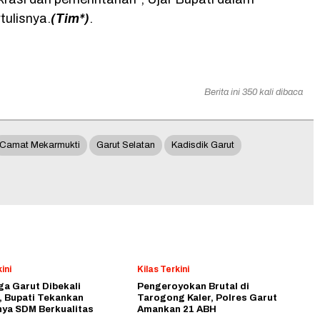
tulisnya.
(Tim*)
.
Berita ini 350 kali dibaca
Camat Mekarmukti
Garut Selatan
Kadisdik Garut
ini
Kilas Terkini
a Garut Dibekali
Pengeroyokan Brutal di
, Bupati Tekankan
Tarogong Kaler, Polres Garut
nya SDM Berkualitas
Amankan 21 ABH