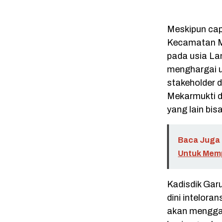
Meskipun cap
Kecamatan M
pada usia La
menghargai u
stakeholder 
Mekarmukti d
yang lain bi
Baca Juga 
Untuk Memp
Kadisdik Ga
dini intelora
akan menggan