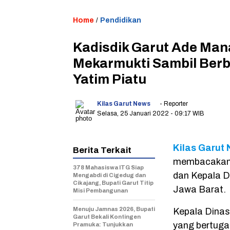
Home
/
Pendidikan
Kadisdik Garut Ade Mana
Mekarmukti Sambil Ber
Yatim Piatu
Kilas Garut News
- Reporter
Selasa, 25 Januari 2022
- 09:17 WIB
Kilas Garut 
Berita Terkait
membacakan 
378 Mahasiswa ITG Siap
dan Kepala 
Mengabdi di Cigedug dan
Cikajang, Bupati Garut Titip
Jawa Barat.
Misi Pembangunan
Menuju Jamnas 2026, Bupati
Kepala Dinas
Garut Bekali Kontingen
yang bertuga
Pramuka: Tunjukkan