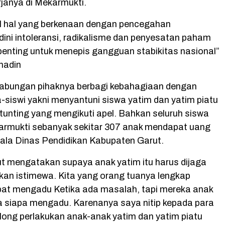
rjanya di Mekarmukti.
l hal yang berkenaan dengan pencegahan
ni intoleransi, radikalisme dan penyesatan paham
penting untuk menepis gangguan stabikitas nasional”
nadin
Gabungan pihaknya berbagi kebahagiaan dengan
-siswi yakni menyantuni siswa yatim dan yatim piatu
tunting yang mengikuti apel. Bahkan seluruh siswa
rmukti sebanyak sekitar 307 anak mendapat uang
epala Dinas Pendidikan Kabupaten Garut.
ut mengatakan supaya anak yatim itu harus dijaga
ukan istimewa. Kita yang orang tuanya lengkap
pat mengadu Ketika ada masalah, tapi mereka anak
a siapa mengadu. Karenanya saya nitip kepada para
tolong perlakukan anak-anak yatim dan yatim piatu