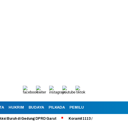
TA
HUKRIM
BUDAYA
PILKADA
PEMILU
ruh di Gedung DPRD Garut
Koramil 1113 /Bayongbong Uji Coba Progra