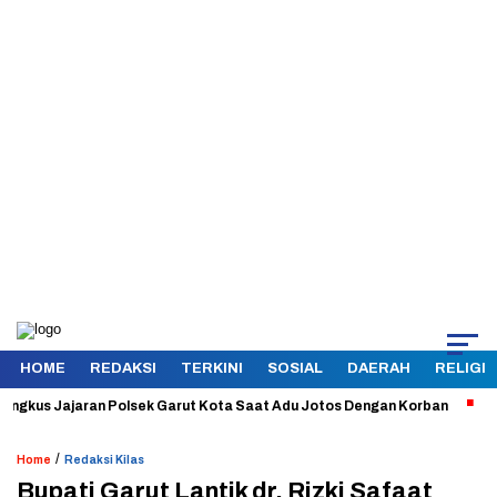
HOME
REDAKSI
TERKINI
SOSIAL
DAERAH
RELIGI
us Jajaran Polsek Garut Kota Saat Adu Jotos Dengan Korban
Aman da
/
Home
Redaksi Kilas
Bupati Garut Lantik dr. Rizki Safaat