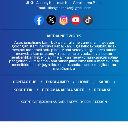
Jl.KH. Aboeng Koesman Kab. Garut, Jawa Barat.
Email: kilasgarutnews@gmail.com
MEDIA NETWORK
Asas jurnalisme kami bukan jurnalisme yang memihak satu
golongan. Kami percaya kebajikan, juga ketidakbajikan, tidak
menjadi monopoli satu pihak. Kami percaya tugas pers bukan
menyebarkan prasangka, justru melenyapkannya, bukan
membenihkan kebencian, melainkan mengkomunikasikan saling
pengertian. Jurnalisme kami bukan jurnalisme untuk memaki atau
mencibirkan bibir, juga tidak dimaksudkan untuk menjilat atau
menghamba
CONTACT US
DISCLAIMER
HOME
KARIR
KODE ETIK
PEDOMAN MEDIA SIBER
REDAKSI
COPYRIGHT @2020 KILAS GARUT NEWS - BY DEKHA DESIGN