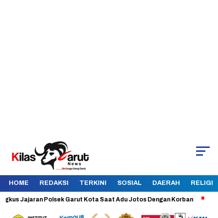
HOME
REDAKSI
TERKINI
SOSIAL
DAERAH
RELIGI
Jajaran Polsek Garut Kota Saat Adu Jotos Dengan Korban
Aman dan 