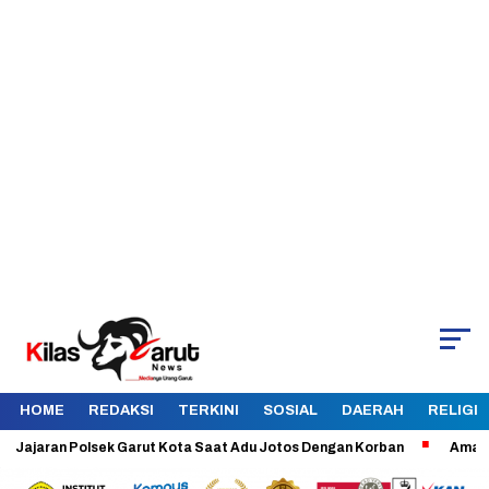
HOME
REDAKSI
TERKINI
SOSIAL
DAERAH
RELIGI
ran Polsek Garut Kota Saat Adu Jotos Dengan Korban
Aman dan Terke