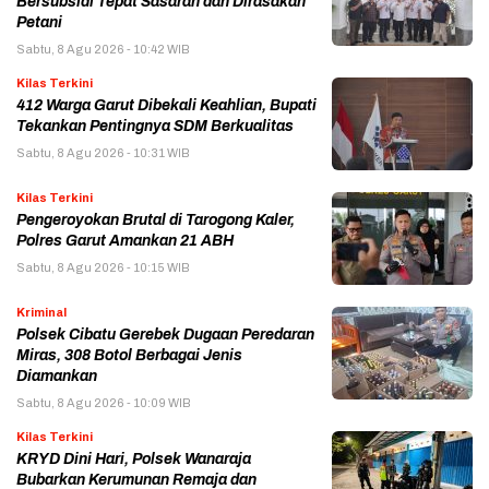
Bersubsidi Tepat Sasaran dan Dirasakan
Petani
Sabtu, 8 Agu 2026 - 10:42 WIB
Kilas Terkini
412 Warga Garut Dibekali Keahlian, Bupati
Tekankan Pentingnya SDM Berkualitas
Sabtu, 8 Agu 2026 - 10:31 WIB
Kilas Terkini
Pengeroyokan Brutal di Tarogong Kaler,
Polres Garut Amankan 21 ABH
Sabtu, 8 Agu 2026 - 10:15 WIB
Kriminal
Polsek Cibatu Gerebek Dugaan Peredaran
Miras, 308 Botol Berbagai Jenis
Diamankan
Sabtu, 8 Agu 2026 - 10:09 WIB
Kilas Terkini
KRYD Dini Hari, Polsek Wanaraja
Bubarkan Kerumunan Remaja dan