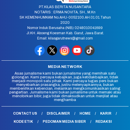
PT.KILAS BERITA NUSANTARA
NOTARIS : ERMA NOVITA, SH., M.Kn
SK KEMENHUMKAM No.AHU-0052100.AH.01.01.Tahun
2020
Nomor Induk Berusaha (NIB) 0248010041699
Jl.KH. Aboeng Koesman Kab. Garut, Jawa Barat.
Email: kilasgarutnews@gmail.com
MEDIA NETWORK
Asas jurnalisme kami bukan jurnalisme yang memihak satu
golongan. Kami percaya kebajikan, juga ketidakbajikan, tidak
menjadi monopoli satu pihak. Kami percaya tugas pers bukan
menyebarkan prasangka, justru melenyapkannya, bukan
membenihkan kebencian, melainkan mengkomunikasikan saling
pengertian. Jurnalisme kami bukan jurnalisme untuk memaki atau
mencibirkan bibir, juga tidak dimaksudkan untuk menjilat atau
menghamba
CONTACT US
DISCLAIMER
HOME
KARIR
KODE ETIK
PEDOMAN MEDIA SIBER
REDAKSI