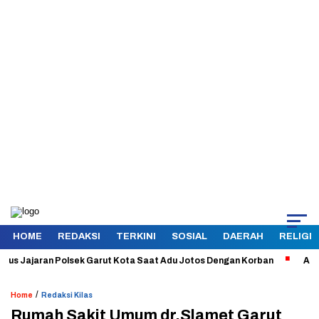
HOME
REDAKSI
TERKINI
SOSIAL
DAERAH
RELIGI
ajaran Polsek Garut Kota Saat Adu Jotos Dengan Korban
Aman dan T
/
Home
Redaksi Kilas
Rumah Sakit Umum dr.Slamet Garut