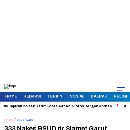
HOME
REDAKSI
TERKINI
SOSIAL
DAERAH
RELIGI
Jajaran Polsek Garut Kota Saat Adu Jotos Dengan Korban
Aman dan T
/
Home
Kilas Terkini
333 Nakes RSUD dr.Slamet Garut