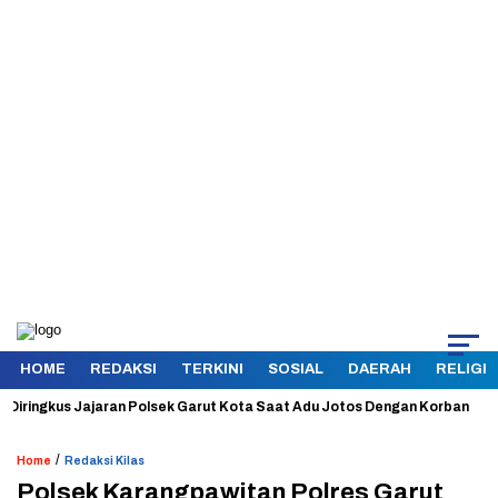
HOME
REDAKSI
TERKINI
SOSIAL
DAERAH
RELIGI
ingkus Jajaran Polsek Garut Kota Saat Adu Jotos Dengan Korban
Ama
/
Home
Redaksi Kilas
Polsek Karangpawitan Polres Garut