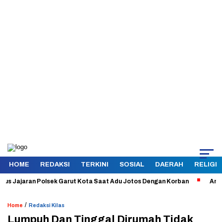
HOME
REDAKSI
TERKINI
SOSIAL
DAERAH
RELIGI
ajaran Polsek Garut Kota Saat Adu Jotos Dengan Korban
Aman dan T
/
Home
Redaksi Kilas
Lumpuh Dan Tinggal Dirumah Tidak