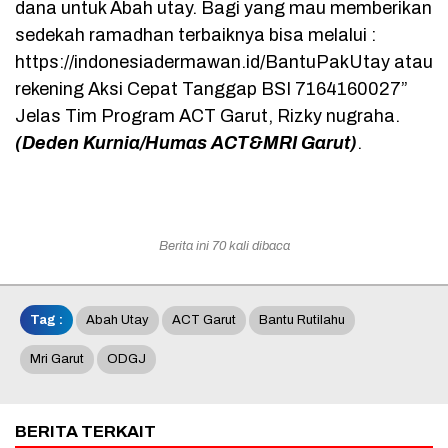
dana untuk Abah utay. Bagi yang mau memberikan
sedekah ramadhan terbaiknya bisa melalui :
https://indonesiadermawan.id/BantuPakUtay atau
rekening Aksi Cepat Tanggap BSI 7164160027”
Jelas Tim Program ACT Garut, Rizky nugraha.
(Deden Kurnia/Humas ACT&MRI Garut)
.
Berita ini 70 kali dibaca
Tag :
Abah Utay
ACT Garut
Bantu Rutilahu
Mri Garut
ODGJ
BERITA TERKAIT