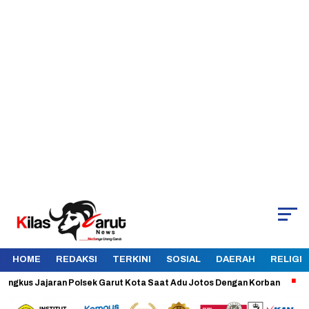
HOME
REDAKSI
TERKINI
SOSIAL
DAERAH
RELIGI
s Jajaran Polsek Garut Kota Saat Adu Jotos Dengan Korban
Aman da