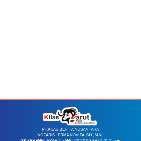
PT.KILAS BERITA NUSANTARA
NOTARIS : ERMA NOVITA, SH., M.Kn
SK KEMENHUMKAM No.AHU-0052100.AH.01.01.Tahun