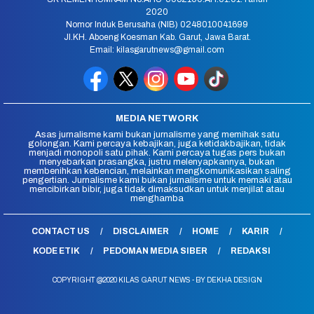
2020
Nomor Induk Berusaha (NIB) 0248010041699
Jl.KH. Aboeng Koesman Kab. Garut, Jawa Barat.
Email: kilasgarutnews@gmail.com
MEDIA NETWORK
Asas jurnalisme kami bukan jurnalisme yang memihak satu
golongan. Kami percaya kebajikan, juga ketidakbajikan, tidak
menjadi monopoli satu pihak. Kami percaya tugas pers bukan
menyebarkan prasangka, justru melenyapkannya, bukan
membenihkan kebencian, melainkan mengkomunikasikan saling
pengertian. Jurnalisme kami bukan jurnalisme untuk memaki atau
mencibirkan bibir, juga tidak dimaksudkan untuk menjilat atau
menghamba
CONTACT US
DISCLAIMER
HOME
KARIR
KODE ETIK
PEDOMAN MEDIA SIBER
REDAKSI
COPYRIGHT @2020 KILAS GARUT NEWS - BY DEKHA DESIGN