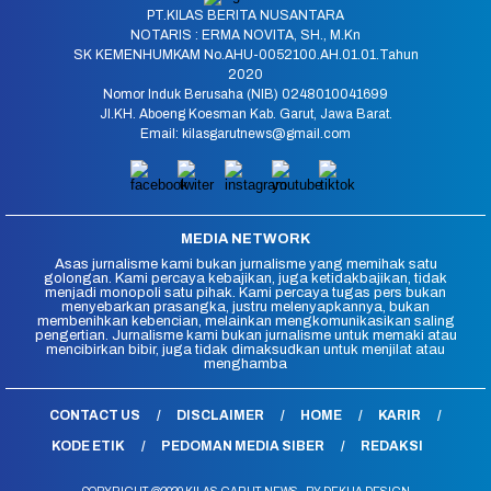
PT.KILAS BERITA NUSANTARA
NOTARIS : ERMA NOVITA, SH., M.Kn
SK KEMENHUMKAM No.AHU-0052100.AH.01.01.Tahun
2020
Nomor Induk Berusaha (NIB) 0248010041699
Jl.KH. Aboeng Koesman Kab. Garut, Jawa Barat.
Email: kilasgarutnews@gmail.com
MEDIA NETWORK
Asas jurnalisme kami bukan jurnalisme yang memihak satu
golongan. Kami percaya kebajikan, juga ketidakbajikan, tidak
menjadi monopoli satu pihak. Kami percaya tugas pers bukan
menyebarkan prasangka, justru melenyapkannya, bukan
membenihkan kebencian, melainkan mengkomunikasikan saling
pengertian. Jurnalisme kami bukan jurnalisme untuk memaki atau
mencibirkan bibir, juga tidak dimaksudkan untuk menjilat atau
menghamba
CONTACT US
DISCLAIMER
HOME
KARIR
KODE ETIK
PEDOMAN MEDIA SIBER
REDAKSI