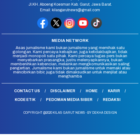
Jl.KH. Aboeng Koesman Kab. Garut, Jawa Barat.
Email: kilasgarutnews@gmail.com
MEDIA NETWORK
Asas jurnalisme kami bukan jurnalisme yang memihak satu
golongan. Kami percaya kebajikan, juga ketidakbajikan, tidak
menjadi monopoli satu pihak. Kami percaya tugas pers bukan
menyebarkan prasangka, justru melenyapkannya, bukan
membenihkan kebencian, melainkan mengkomunikasikan saling
pengertian. Jurnalisme kami bukan jurnalisme untuk memaki atau
mencibirkan bibir, juga tidak dimaksudkan untuk menjilat atau
menghamba
CONTACT US
DISCLAIMER
HOME
KARIR
KODE ETIK
PEDOMAN MEDIA SIBER
REDAKSI
COPYRIGHT @2020 KILAS GARUT NEWS - BY DEKHA DESIGN