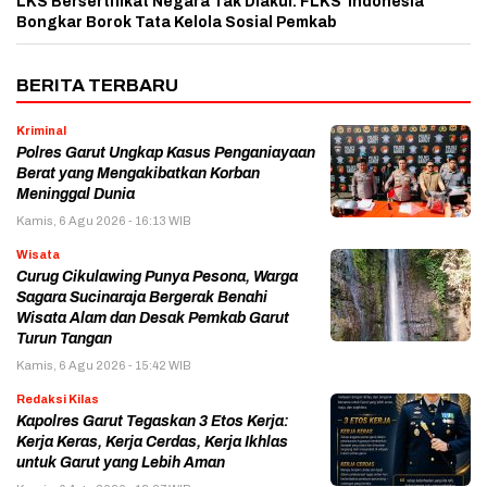
LKS Bersertifikat Negara Tak Diakui: FLKS Indonesia
Bongkar Borok Tata Kelola Sosial Pemkab
BERITA TERBARU
Kriminal
Polres Garut Ungkap Kasus Penganiayaan
Berat yang Mengakibatkan Korban
Meninggal Dunia
Kamis, 6 Agu 2026 - 16:13 WIB
Wisata
Curug Cikulawing Punya Pesona, Warga
Sagara Sucinaraja Bergerak Benahi
Wisata Alam dan Desak Pemkab Garut
Turun Tangan
Kamis, 6 Agu 2026 - 15:42 WIB
Redaksi Kilas
Kapolres Garut Tegaskan 3 Etos Kerja:
Kerja Keras, Kerja Cerdas, Kerja Ikhlas
untuk Garut yang Lebih Aman