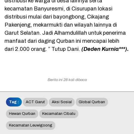
distribusi ke warga di desa lainnya serta
kecamatan Banyuresmi, di Cisurupan lokasi
distribusi mulai dari bayongbong, Cikajang
Pakenjeng, mekarmukti dan wilayah lainnya di
Garut Selatan. Jadi Alhamdulillah untuk penerima
manfaat dari daging Qurban ini mencapai lebih
dari 2.000 orang. ” Tutup Dani.
(Deden Kurnia***).
Berita ini 28 kali dibaca
Tag :
ACT Garut
Aksi Sosial
Global Qurban
Hewan Qurban
Kecamatan Cibatu
Kecamatan Leuwigoong