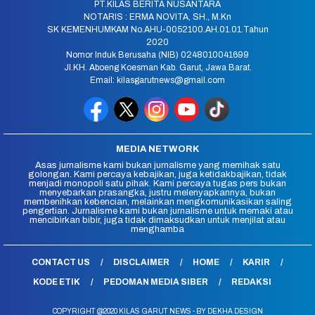
PT.KILAS BERITA NUSANTARA
NOTARIS : ERMA NOVITA, SH., M.Kn
SK KEMENHUMKAM No.AHU-0052100.AH.01.01.Tahun
2020
Nomor Induk Berusaha (NIB) 0248010041699
Jl.KH. Aboeng Koesman Kab. Garut, Jawa Barat.
Email: kilasgarutnews@gmail.com
MEDIA NETWORK
Asas jurnalisme kami bukan jurnalisme yang memihak satu
golongan. Kami percaya kebajikan, juga ketidakbajikan, tidak
menjadi monopoli satu pihak. Kami percaya tugas pers bukan
menyebarkan prasangka, justru melenyapkannya, bukan
membenihkan kebencian, melainkan mengkomunikasikan saling
pengertian. Jurnalisme kami bukan jurnalisme untuk memaki atau
mencibirkan bibir, juga tidak dimaksudkan untuk menjilat atau
menghamba
CONTACT US
DISCLAIMER
HOME
KARIR
KODE ETIK
PEDOMAN MEDIA SIBER
REDAKSI
COPYRIGHT @2020 KILAS GARUT NEWS - BY DEKHA DESIGN