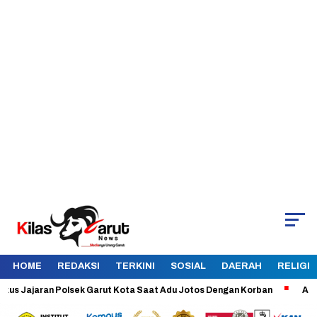
HOME
REDAKSI
TERKINI
SOSIAL
DAERAH
RELIGI
ajaran Polsek Garut Kota Saat Adu Jotos Dengan Korban
Aman dan Te