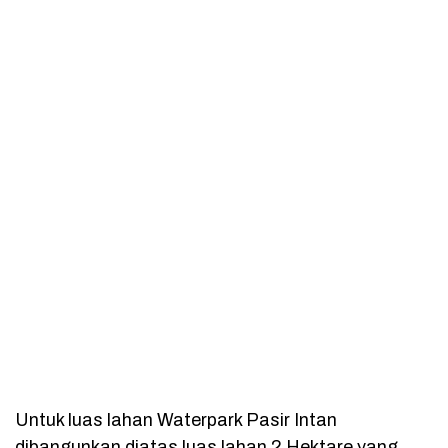
Untuk luas lahan Waterpark Pasir Intan
dibangunkan diatas luas lahan 2 Hektare yang