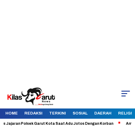
HOME
REDAKSI
TERKINI
SOSIAL
DAERAH
RELIGI
jaran Polsek Garut Kota Saat Adu Jotos Dengan Korban
Aman dan Te