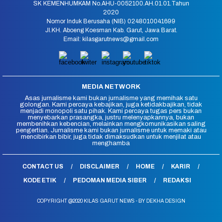
SK KEMENHUMKAM No.AHU-0052100.AH.01.01.Tahun
2020
Nomor Induk Berusaha (NIB) 0248010041699
Jl.KH. Aboeng Koesman Kab. Garut, Jawa Barat.
Email: kilasgarutnews@gmail.com
MEDIA NETWORK
Asas jurnalisme kami bukan jurnalisme yang memihak satu
golongan. Kami percaya kebajikan, juga ketidakbajikan, tidak
menjadi monopoli satu pihak. Kami percaya tugas pers bukan
menyebarkan prasangka, justru melenyapkannya, bukan
membenihkan kebencian, melainkan mengkomunikasikan saling
pengertian. Jurnalisme kami bukan jurnalisme untuk memaki atau
mencibirkan bibir, juga tidak dimaksudkan untuk menjilat atau
menghamba
CONTACT US
DISCLAIMER
HOME
KARIR
KODE ETIK
PEDOMAN MEDIA SIBER
REDAKSI
COPYRIGHT @2020 KILAS GARUT NEWS - BY DEKHA DESIGN