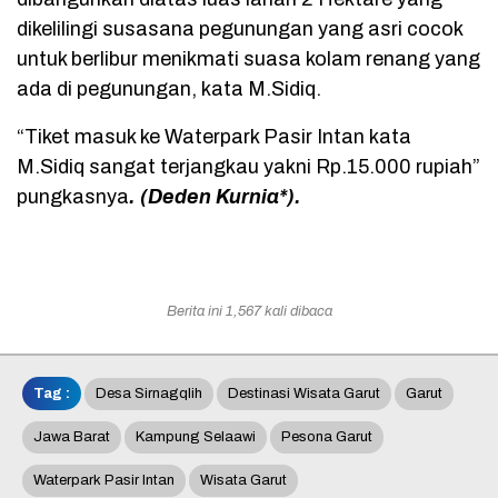
dikelilingi susasana pegunungan yang asri cocok
untuk berlibur menikmati suasa kolam renang yang
ada di pegunungan, kata M.Sidiq.
“Tiket masuk ke Waterpark Pasir Intan kata
M.Sidiq sangat terjangkau yakni Rp.15.000 rupiah”
pungkasnya
. (Deden Kurnia*).
Berita ini 1,567 kali dibaca
Tag :
Desa Sirnagqlih
Destinasi Wisata Garut
Garut
Jawa Barat
Kampung Selaawi
Pesona Garut
Waterpark Pasir Intan
Wisata Garut