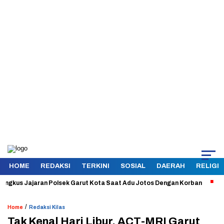
HOME
REDAKSI
TERKINI
SOSIAL
DAERAH
RELIGI
us Jajaran Polsek Garut Kota Saat Adu Jotos Dengan Korban
Aman da
/
Home
Redaksi Kilas
Tak Kenal Hari Libur, ACT-MRI Garut