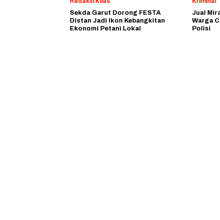
Redaksi Kilas
Kriminal
Sekda Garut Dorong FESTA
Jual Mir
Distan Jadi Ikon Kebangkitan
Warga C
Ekonomi Petani Lokal
Polisi