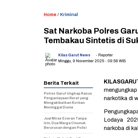
Home
/
Kriminal
Sat Narkoba Polres Gar
Tembakau Sintetis di Su
Kilas Garut News
- Reporter
Minggu, 9 November 2025
- 09:58 WIB
KILASGARUT
Berita Terkait
mengungkap 
Polres Garut Ungkap Kasus
narkotika di 
Penganiayaan Berat yang
Mengakibatkan Korban
Meninggal Dunia
Pengungkapan
Jual Miras Eceran Tanpa
Lodaya 202
Izin, Dua Warga Cinunuk
narkoba di k
Berurusan dengan Polisi