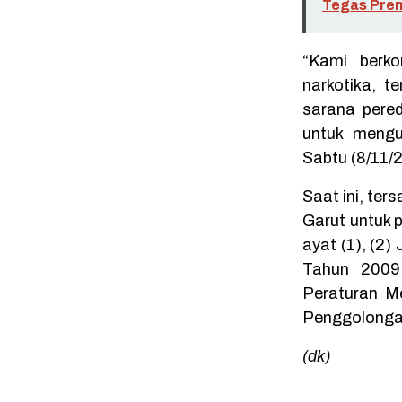
Tegas Prem
“Kami berk
narkotika, 
sarana pere
untuk mengu
Sabtu (8/11/
Saat ini, ter
Garut untuk p
ayat (1), (2
Tahun 2009
Peraturan M
Penggolonga
(dk)