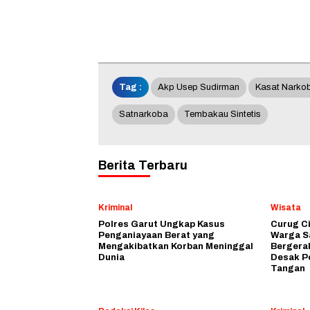
Tag :
Akp Usep Sudirman
Kasat Narko
Satnarkoba
Tembakau Sintetis
Berita Terbaru
Kriminal
Wisata
Polres Garut Ungkap Kasus
Curug C
Penganiayaan Berat yang
Warga S
Mengakibatkan Korban Meninggal
Bergera
Dunia
Desak P
Tangan