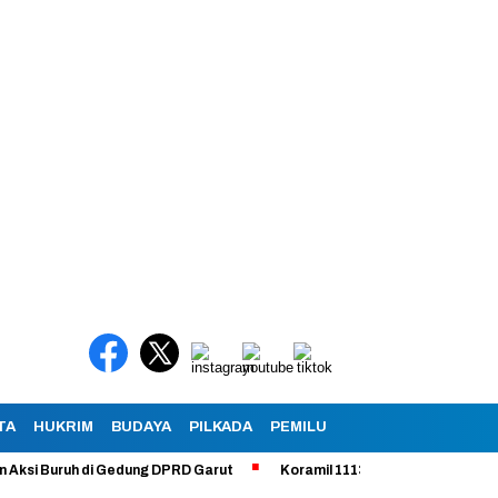
TA
HUKRIM
BUDAYA
PILKADA
PEMILU
 Buruh di Gedung DPRD Garut
Koramil 1113 /Bayongbong Uji Coba Pr