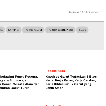
Berita ini 110 kali dibaca
ba
Kriminal
Polres Garut
Polsek Garut Kota
Sabu
Redaksi Kilas
ikulawing Punya Pesona,
Kapolres Garut Tegaskan 3 Etos
agara Sucinaraja
Kerja: Kerja Keras, Kerja Cerdas,
k Benahi Wisata Alam dan
Kerja Ikhlas untuk Garut yang
emkab Garut Turun
Lebih Aman