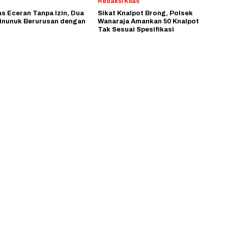
Redaksi Kilas
as Eceran Tanpa Izin, Dua
Sikat Knalpot Brong, Polsek
inunuk Berurusan dengan
Wanaraja Amankan 50 Knalpot
Tak Sesuai Spesifikasi