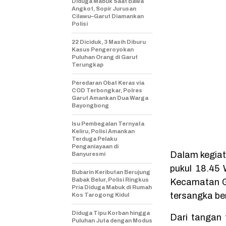
Diduga Mabuk Saat Bawa
Angkot, Sopir Jurusan
Cilawu–Garut Diamankan
Polisi
22 Diciduk, 3 Masih Diburu
Kasus Pengeroyokan
Puluhan Orang di Garut
Terungkap
Peredaran Obat Keras via
COD Terbongkar, Polres
Garut Amankan Dua Warga
Bayongbong
Isu Pembegalan Ternyata
Keliru, Polisi Amankan
Terduga Pelaku
Penganiayaan di
Dalam kegiat
Banyuresmi
pukul 18.45 
Bubarin Keributan Berujung
Babak Belur, Polisi Ringkus
Kecamatan G
Pria Diduga Mabuk di Rumah
tersangka be
Kos Tarogong Kidul
Diduga Tipu Korban hingga
Dari tangan 
Puluhan Juta dengan Modus