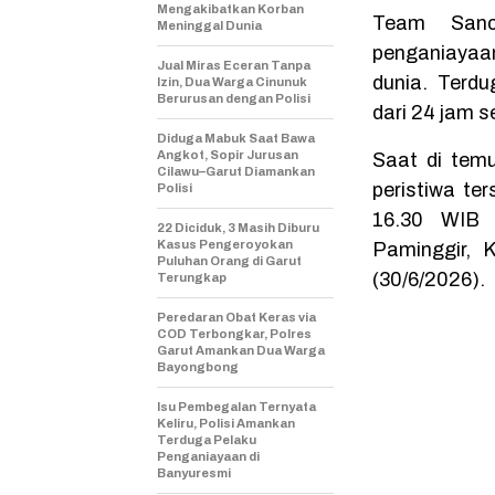
Mengakibatkan Korban
Team Sanc
Meninggal Dunia
penganiayaan
Jual Miras Eceran Tanpa
dunia. Terd
Izin, Dua Warga Cinunuk
Berurusan dengan Polisi
dari 24 jam s
Diduga Mabuk Saat Bawa
Angkot, Sopir Jurusan
Saat di tem
Cilawu–Garut Diamankan
peristiwa te
Polisi
16.30 WIB 
22 Diciduk, 3 Masih Diburu
Kasus Pengeroyokan
Paminggir, 
Puluhan Orang di Garut
(30/6/2026).
Terungkap
Peredaran Obat Keras via
COD Terbongkar, Polres
Garut Amankan Dua Warga
Bayongbong
Isu Pembegalan Ternyata
Keliru, Polisi Amankan
Terduga Pelaku
Penganiayaan di
Banyuresmi