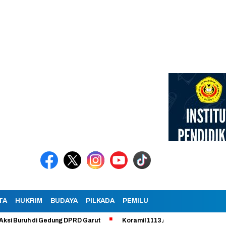
TA
HUKRIM
BUDAYA
PILKADA
PEMILU
uh di Gedung DPRD Garut
Koramil 1113 /Bayongbong Uji Coba Progra