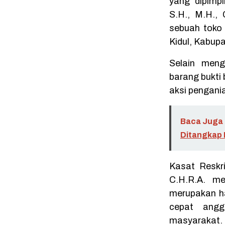
yang dipimp
S.H., M.H.,
sebuah toko
Kidul, Kabup
Selain meng
barang bukti
aksi pengani
Baca Juga 
Ditangkap P
Kasat Reskr
C.H.R.A. me
merupakan has
cepat angg
masyarakat.