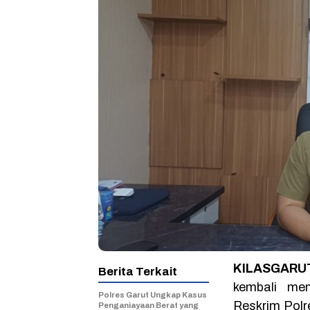
KILASGARUT
Berita Terkait
kembali me
Polres Garut Ungkap Kasus
Reskrim Polr
Penganiayaan Berat yang