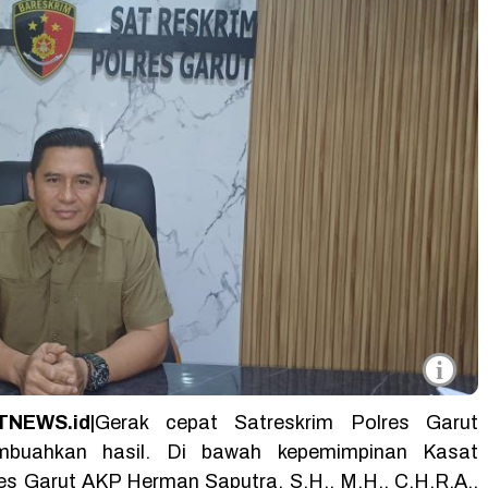
i
NEWS.id|
Gerak cepat Satreskrim Polres Garut
mbuahkan hasil. Di bawah kepemimpinan Kasat
es Garut AKP Herman Saputra, S.H., M.H., C.H.R.A.,