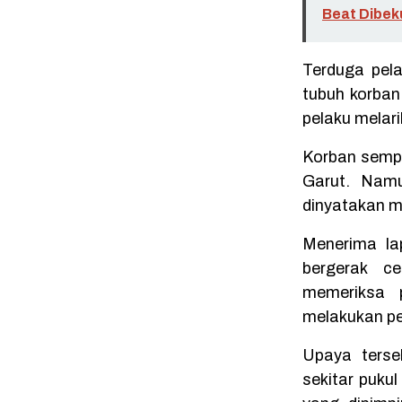
Beat Dibek
Terduga pel
tubuh korban
pelaku melari
Korban semp
Garut. Namu
dinyatakan m
Menerima la
bergerak c
memeriksa 
melakukan pe
Upaya terse
sekitar puku