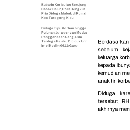
Bubarin Keributan Berujung
Babak Belur, Polisi Ringkus
Pria Diduga Mabuk di Rumah
Kos Tarogong Kidul
Diduga Tipu Korban hingga
Puluhan Juta dengan Modus
Penggandaan Uang, Dua
Berdasarkan 
Terduga Pelaku Diciduk Unit
Intel Kodim 0611/Garut
sebelum kej
keluarga kor
kepada ibuny
kemudian mem
anak tiri korb
Diduga kar
tersebut, RH
akhirnya men