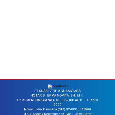
PT.KILAS BERITA NUSANTARA
NOTARIS : ERMA NOVITA, SH., M.Kn
SK KEMENHUMKAM No.AHU-0052100.AH.01.01.Tahun
2020
Nomor Induk Berusaha (NIB) 0248010041699
Jl.KH. Aboeng Koesman Kab. Garut, Jawa Barat.