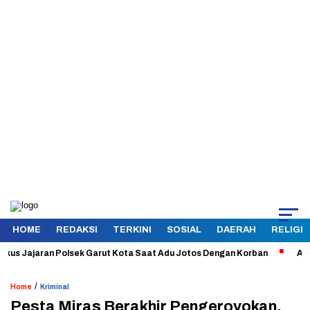
HOME
REDAKSI
TERKINI
SOSIAL
DAERAH
RELIGI
Jajaran Polsek Garut Kota Saat Adu Jotos Dengan Korban
Aman dan T
/
Home
Kriminal
Pesta Miras Berakhir Pengeroyokan,