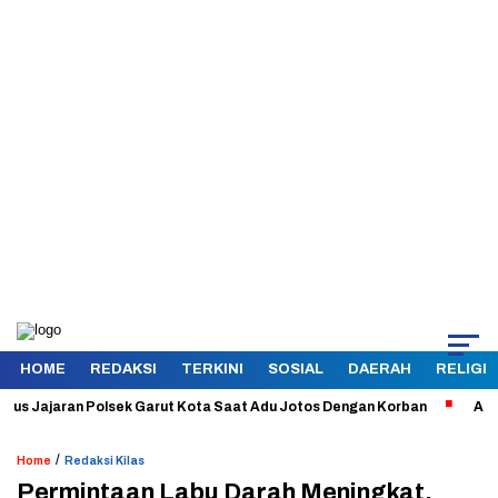
HOME
REDAKSI
TERKINI
SOSIAL
DAERAH
RELIGI
Jajaran Polsek Garut Kota Saat Adu Jotos Dengan Korban
Aman dan T
/
Home
Redaksi Kilas
Permintaan Labu Darah Meningkat,