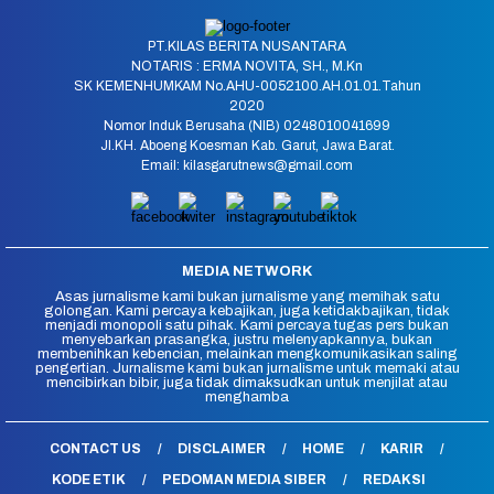
PT.KILAS BERITA NUSANTARA
NOTARIS : ERMA NOVITA, SH., M.Kn
SK KEMENHUMKAM No.AHU-0052100.AH.01.01.Tahun
2020
Nomor Induk Berusaha (NIB) 0248010041699
Jl.KH. Aboeng Koesman Kab. Garut, Jawa Barat.
Email: kilasgarutnews@gmail.com
MEDIA NETWORK
Asas jurnalisme kami bukan jurnalisme yang memihak satu
golongan. Kami percaya kebajikan, juga ketidakbajikan, tidak
menjadi monopoli satu pihak. Kami percaya tugas pers bukan
menyebarkan prasangka, justru melenyapkannya, bukan
membenihkan kebencian, melainkan mengkomunikasikan saling
pengertian. Jurnalisme kami bukan jurnalisme untuk memaki atau
mencibirkan bibir, juga tidak dimaksudkan untuk menjilat atau
menghamba
CONTACT US
DISCLAIMER
HOME
KARIR
KODE ETIK
PEDOMAN MEDIA SIBER
REDAKSI