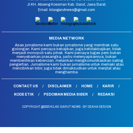
Jl.KH. Aboeng Koesman Kab. Garut, Jawa Barat.
Email: kilasgarutnews@gmail.com
MEDIA NETWORK
Asas jurnalisme kami bukan jurnalisme yang memihak satu
golongan. Kami percaya kebajikan, juga ketidakbajikan, tidak
menjadi monopoli satu pihak. Kami percaya tugas pers bukan
menyebarkan prasangka, justru melenyapkannya, bukan
membenihkan kebencian, melainkan mengkomunikasikan saling
pengertian. Jurnalisme kami bukan jurnalisme untuk memaki atau
mencibirkan bibir, juga tidak dimaksudkan untuk menjilat atau
menghamba
CONTACT US
DISCLAIMER
HOME
KARIR
KODE ETIK
PEDOMAN MEDIA SIBER
REDAKSI
COPYRIGHT @2020 KILAS GARUT NEWS - BY DEKHA DESIGN