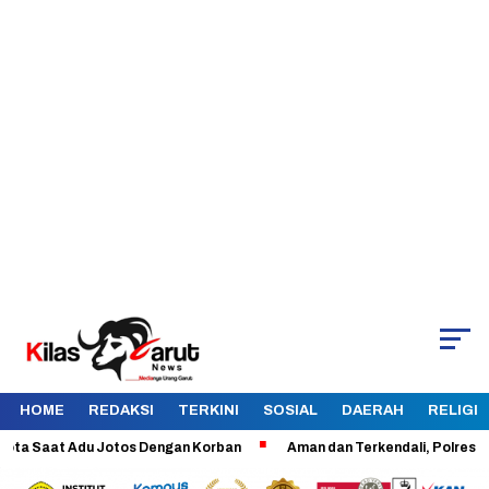
HOME
REDAKSI
TERKINI
SOSIAL
DAERAH
RELIGI
aat Adu Jotos Dengan Korban
Aman dan Terkendali, Polres Garut Ka