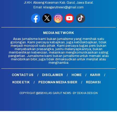
Jl.KH. Aboeng Koesman Kab. Garut, Jawa Barat.
Email: kilasgarutnews@gmail.com
MEDIA NETWORK
Asas jurnalisme kami bukan jurnalisme yang memihak satu
golongan. Kami percaya kebajikan, juga ketidakbajikan, tidak
menjadi monopoli satu pihak. Kami percaya tugas pers bukan
menyebarkan prasangka, justru melenyapkannya, bukan
membenihkan kebencian, melainkan mengkomunikasikan saling
pengertian. Jurnalisme kami bukan jurnalisme untuk memaki atau
mencibirkan bibir, juga tidak dimaksudkan untuk menjilat atau
menghamba
CONTACT US
DISCLAIMER
HOME
KARIR
KODE ETIK
PEDOMAN MEDIA SIBER
REDAKSI
COPYRIGHT @2020 KILAS GARUT NEWS - BY DEKHA DESIGN