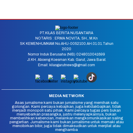
PT.KILAS BERITA NUSANTARA
NOTARIS : ERMA NOVITA, SH., M.Kn
SK KEMENHUMKAM No.AHU-0052100.AH.01.01.Tahun
2020
Nomor Induk Berusaha (NIB) 0248010041699
Jl.KH. Aboeng Koesman Kab. Garut, Jawa Barat.
Email: kilasgarutnews@gmail.com
MEDIA NETWORK
Asas jurnalisme kami bukan jurnalisme yang memihak satu
golongan. Kami percaya kebajikan, juga ketidakbajikan, tidak
menjadi monopoli satu pihak. Kami percaya tugas pers bukan
menyebarkan prasangka, justru melenyapkannya, bukan
membenihkan kebencian, melainkan mengkomunikasikan saling
pengertian. Jurnalisme kami bukan jurnalisme untuk memaki atau
mencibirkan bibir, juga tidak dimaksudkan untuk menjilat atau
menghamba