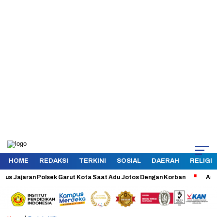
HOME
REDAKSI
TERKINI
SOSIAL
DAERAH
RELIGI
jaran Polsek Garut Kota Saat Adu Jotos Dengan Korban
Aman dan Te