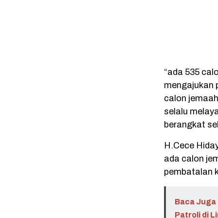
“ada 535 cal
mengajukan p
calon jemaah
selalu melay
berangkat se
H.Cece Hiday
ada calon je
pembatalan k
Baca Juga 
Patroli di