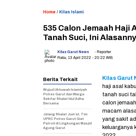
Home
/
Kilas Islami
535 Calon Jemaah Haji 
Tanah Suci, Ini Alasanny
Kilas Garut News
- Reporter
Rabu, 13 April 2022
- 20:22 WIB
Kilas Garut
Berita Terkait
haji asal ka
Wujud Ukhuwah Islamiyah
tanah suci t
Polres Garut dan Warga
Sekitar Shalat Idul Adha
calon jemaah
Bersama
macam alasan
Jelang Shalat Jum’at, Tim
yang sakit ad
UPRC Polres Garut Giat
Patroli di Lingkungan Masjid
keluarganya k
Agung Garut
2022.