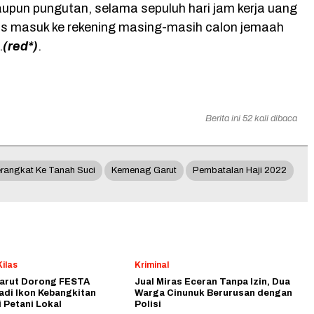
upun pungutan, selama sepuluh hari jam kerja uang
s masuk ke rekening masing-masih calon jemaah
.
(red*)
.
Berita ini 52 kali dibaca
rangkat Ke Tanah Suci
Kemenag Garut
Pembatalan Haji 2022
ilas
Kriminal
arut Dorong FESTA
Jual Miras Eceran Tanpa Izin, Dua
adi Ikon Kebangkitan
Warga Cinunuk Berurusan dengan
 Petani Lokal
Polisi