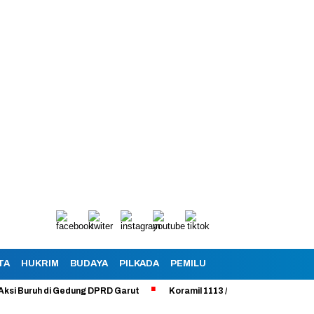
TA
HUKRIM
BUDAYA
PILKADA
PEMILU
uruh di Gedung DPRD Garut
Koramil 1113 /Bayongbong Uji Coba Progr