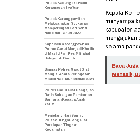
Polsek Kadungora Hadiri
Keramasan Sya’ban
Kepala Keme
Polsek Karangpawitan
menyampaika
Melaksanakan Syukuran
Memperingati Hari Santri
kabupaten ga
Nasional Tahun 2022
mengajukan p
Kapolsek Karangpawitan
selama pande
Polres Garut Menjadi Khotib
di Masjid Pon Pes Miftahul
Hidayah Al Daqoh
Baca Juga 
Binmas Polres Garut Giat
Manasik, B
Mengisi Acara Peringatan
Maulid Nabi Muhammad SAW
Polres Garut Giat Pengajian
Rutin Sekaligus Pemberian
Santunan Kepada Anak
Yatim
Menjelang Hari Santri,
Polsek Bungbulang Giat
Persiapan Tingkat
Kecamatan