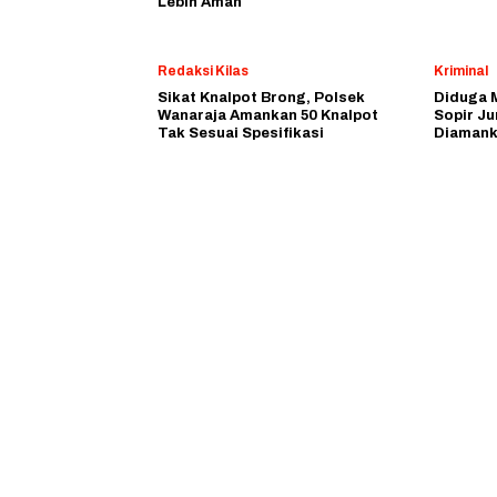
Lebih Aman
Redaksi Kilas
Kriminal
Sikat Knalpot Brong, Polsek
Diduga 
Wanaraja Amankan 50 Knalpot
Sopir J
Tak Sesuai Spesifikasi
Diamank