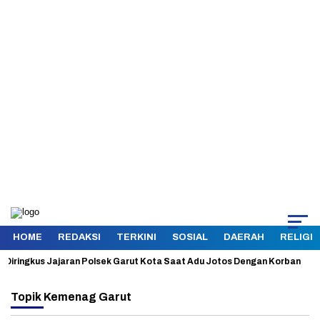
HOME
REDAKSI
TERKINI
SOSIAL
DAERAH
RELIGI
ingkus Jajaran Polsek Garut Kota Saat Adu Jotos Dengan Korban
Ama
Topik
Kemenag Garut