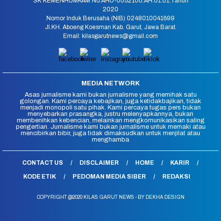
SK KEMENHUMKAM No.AHU-0052100.AH.01.01.Tahun
2020
Nomor Induk Berusaha (NIB) 0248010041699
Jl.KH. Aboeng Koesman Kab. Garut, Jawa Barat.
Email: kilasgarutnews@gmail.com
MEDIA NETWORK
Asas jurnalisme kami bukan jurnalisme yang memihak satu
golongan. Kami percaya kebajikan, juga ketidakbajikan, tidak
menjadi monopoli satu pihak. Kami percaya tugas pers bukan
menyebarkan prasangka, justru melenyapkannya, bukan
membenihkan kebencian, melainkan mengkomunikasikan saling
pengertian. Jurnalisme kami bukan jurnalisme untuk memaki atau
mencibirkan bibir, juga tidak dimaksudkan untuk menjilat atau
menghamba
CONTACT US
DISCLAIMER
HOME
KARIR
KODE ETIK
PEDOMAN MEDIA SIBER
REDAKSI
COPYRIGHT @2020 KILAS GARUT NEWS - BY DEKHA DESIGN