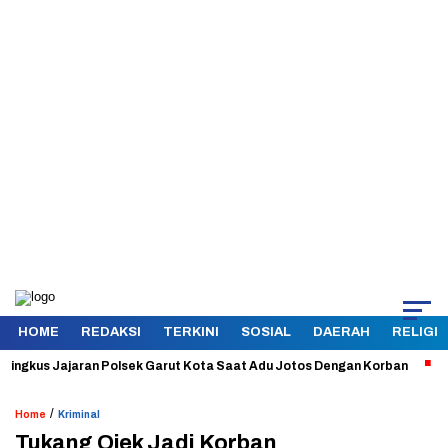
HOME
REDAKSI
TERKINI
SOSIAL
DAERAH
RELIGI
us Jajaran Polsek Garut Kota Saat Adu Jotos Dengan Korban
Aman d
/
Home
Kriminal
Tukang Ojek Jadi Korban