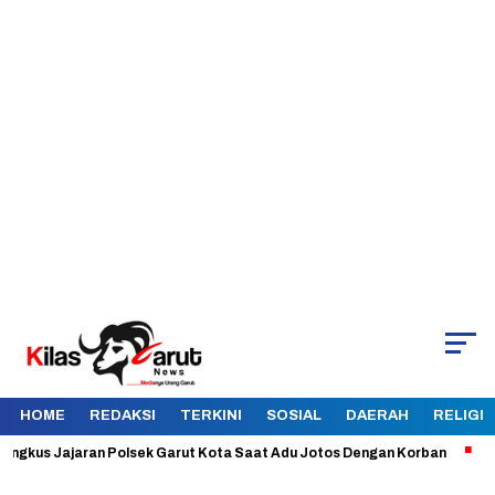
HOME
REDAKSI
TERKINI
SOSIAL
DAERAH
RELIGI
us Jajaran Polsek Garut Kota Saat Adu Jotos Dengan Korban
Aman da