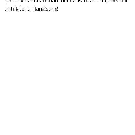
penuh keseriusan dan melibatkan seluruh personil
untuk terjun langsung .