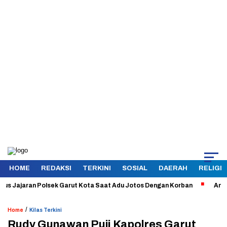
HOME
REDAKSI
TERKINI
SOSIAL
DAERAH
RELIGI
ajaran Polsek Garut Kota Saat Adu Jotos Dengan Korban
Aman dan Te
/
Home
Kilas Terkini
Rudy Gunawan Puji Kapolres Garut