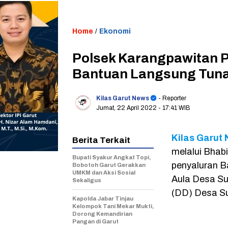
Home
/
Ekonomi
Polsek Karangpawitan 
Bantuan Langsung Tunai
Kilas Garut News
- Reporter
Jumat, 22 April 2022
- 17:41 WIB
Kilas Garut
Berita Terkait
melalui Bhab
Bupati Syakur Angkat Topi,
penyaluran B
Bobotoh Garut Gerakkan
UMKM dan Aksi Sosial
Aula Desa Su
Sekaligus
(DD) Desa Su
Kapolda Jabar Tinjau
Kelompok Tani Mekar Mukti,
Dorong Kemandirian
Pangan di Garut