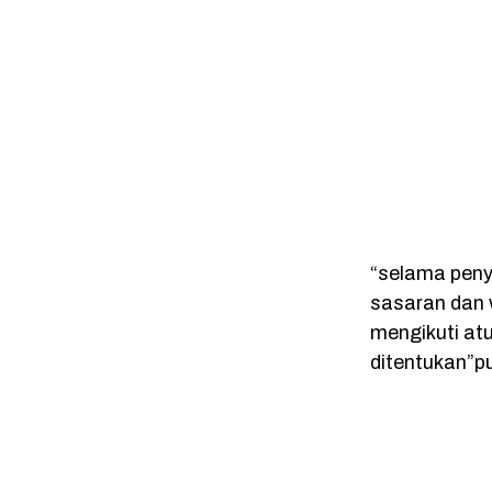
“selama peny
sasaran dan
mengikuti at
ditentukan”p