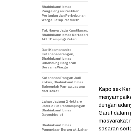
Bhabinkamtibmas
Pangalengan Pastikan
Pertanian dan Perkebunan
Warga Tetap Produktif
Tak Hanya Jaga Kamtibmas,
Bhabinkamtibmas Kertasari
Aktif Dampingi Petani
Dari Keamanan ke
Ketahanan Pangan,
Bhabinkamtibmas
Cikancung Bergerak
Bersama Warga
Ketahanan Pangan Jadi
Fokus, Bhabinkamtibmas
Baleendah Pantau Jagung
Kapolsek Kar
dari Dekat
menyampaika
Lahan Jagung 2 Hektare
dengan adany
Jadi Fokus Pendampingan
Bhabinkamtibmas
Garut dalam 
Dayeuhkolot
masyarakat m
Bhabinkamtibmas
sasaran sert
Panundaan Bergerak, Lahan