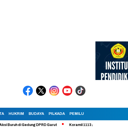
TA
HUKRIM
BUDAYA
PILKADA
PEMILU
uh di Gedung DPRD Garut
Koramil 1113 /Bayongbong Uji Coba Progra