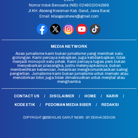
Nomor Induk Berusaha (NIB) 0248010041699
Jl.KH. Aboeng Koesman Kab. Garut, Jawa Barat.
Email: kilasgarutnews@gmail.com
MEDIA NETWORK
Asas jurnalisme kami bukan jurnalisme yang memihak satu
golongan. Kami percaya kebajikan, juga ketidakbajikan, tidak
menjadi monopoli satu pihak. Kami percaya tugas pers bukan
menyebarkan prasangka, justru melenyapkannya, bukan
membenihkan kebencian, melainkan mengkomunikasikan saling
pengertian. Jurnalisme kami bukan jurnalisme untuk memaki atau
mencibirkan bibir, juga tidak dimaksudkan untuk menjilat atau
menghamba
CONTACT US
DISCLAIMER
HOME
KARIR
KODE ETIK
PEDOMAN MEDIA SIBER
REDAKSI
COPYRIGHT @2020 KILAS GARUT NEWS - BY DEKHA DESIGN