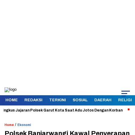
HOME
REDAKSI
TERKINI
SOSIAL
DAERAH
RELIGI
us Jajaran Polsek Garut Kota Saat Adu Jotos Dengan Korban
Aman d
/
Home
Ekonomi
Polsek Banjarwangi Kawal Penyerapan