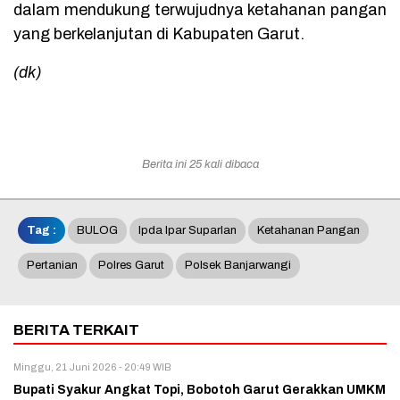
dalam mendukung terwujudnya ketahanan pangan
yang berkelanjutan di Kabupaten Garut.
(dk)
Berita ini 25 kali dibaca
Tag :
BULOG
Ipda Ipar Suparlan
Ketahanan Pangan
Pertanian
Polres Garut
Polsek Banjarwangi
BERITA TERKAIT
Minggu, 21 Juni 2026 - 20:49 WIB
Bupati Syakur Angkat Topi, Bobotoh Garut Gerakkan UMKM