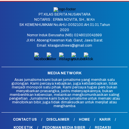
PT.KILAS BERITA NUSANTARA
NOTARIS : ERMA NOVITA, SH., M.Kn
SK KEMENHUMKAM No.AHU-0052100.AH.01.01.Tahun
2020
Nomor Induk Berusaha (NIB) 0248010041699
Jl.KH. Aboeng Koesman Kab. Garut, Jawa Barat.
Email: kilasgarutnews@gmail.com
MEDIA NETWORK
Asas jurnalisme kami bukan jurnalisme yang memihak satu
golongan. Kami percaya kebajikan, juga ketidakbajikan, tidak
menjadi monopoli satu pihak. Kami percaya tugas pers bukan
menyebarkan prasangka, justru melenyapkannya, bukan
membenihkan kebencian, melainkan mengkomunikasikan saling
pengertian. Jurnalisme kami bukan jurnalisme untuk memaki atau
mencibirkan bibir, juga tidak dimaksudkan untuk menjilat atau
menghamba
CONTACT US
DISCLAIMER
HOME
KARIR
KODE ETIK
PEDOMAN MEDIA SIBER
REDAKSI