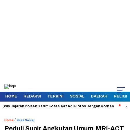
HOME
REDAKSI
TERKINI
SOSIAL
DAERAH
RELIGI
 Jajaran Polsek Garut Kota Saat Adu Jotos Dengan Korban
Aman dan 
/
Home
Kilas Sosial
Peduli Supir Angkutan Umum,MRI-ACT