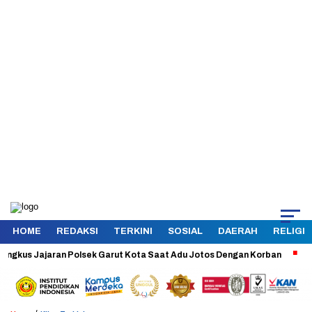
HOME
REDAKSI
TERKINI
SOSIAL
DAERAH
RELIGI
us Jajaran Polsek Garut Kota Saat Adu Jotos Dengan Korban
Aman da