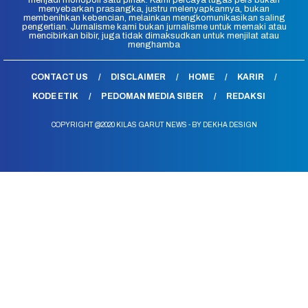
menjadi monopoli satu pihak. Kami percaya tugas pers bukan
menyebarkan prasangka, justru melenyapkannya, bukan
membenihkan kebencian, melainkan mengkomunikasikan saling
pengertian. Jurnalisme kami bukan jurnalisme untuk memaki atau
mencibirkan bibir, juga tidak dimaksudkan untuk menjilat atau
menghamba
CONTACT US
DISCLAIMER
HOME
KARIR
KODE ETIK
PEDOMAN MEDIA SIBER
REDAKSI
COPYRIGHT @2020 KILAS GARUT NEWS - BY DEKHA DESIGN