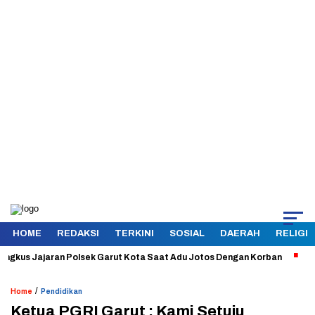
HOME
REDAKSI
TERKINI
SOSIAL
DAERAH
RELIGI
s Jajaran Polsek Garut Kota Saat Adu Jotos Dengan Korban
Aman da
/
Home
Pendidikan
Ketua PGRI Garut : Kami Setuju