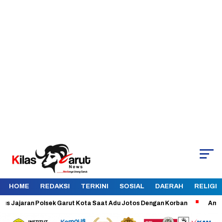
HOME
REDAKSI
TERKINI
SOSIAL
DAERAH
RELIGI
ajaran Polsek Garut Kota Saat Adu Jotos Dengan Korban
Aman dan T