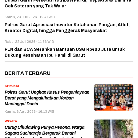
Bupati Garut Perketat Retribusi Parkir, Inspektorat Diminta
Cek Setoran yang Tak Wajar
Kamis, 23 Juli 2026 - 12:41 WIB
Polres Garut Apresiasi Inovator Ketahanan Pangan, Atlet,
Kreator Digital, hingga Penggerak Masyarakat
Rabu, 22 Juli 2026 - 11:36 WIB
PLN dan BCA Serahkan Bantuan USG Rp400 Juta untuk
Dukung Kesehatan Ibu Hamil di Garut
BERITA TERBARU
Kriminal
Polres Garut Ungkap Kasus Penganiayaan
Berat yang Mengakibatkan Korban
Meninggal Dunia
Kamis, 6 Agu 2026 - 16:13 WIB
Wisata
Curug Cikulawing Punya Pesona, Warga
Sagara Sucinaraja Bergerak Benahi