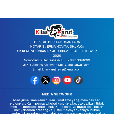
PT.KILAS BERITA NUSANTARA
NOTARIS : ERMA NOVITA, SH., M.Kn
SK KEMENHUMKAM No.AHU-0052100.AH.01.01.Tahun
2020
Nomor Induk Berusaha (NIB) 0248010041699
Jl.KH. Aboeng Koesman Kab. Garut, Jawa Barat.
Email: kilasgarutnews@gmail.com
MEDIA NETWORK
Asas jurnalisme kami bukan jurnalisme yang memihak satu
golongan. Kami percaya kebajikan, juga ketidakbajikan, tidak
menjadi monopoli satu pihak. Kami percaya tugas pers bukan
menyebarkan prasangka, justru melenyapkannya, bukan
membenihkan kebencian, melainkan mengkomunikasikan saling