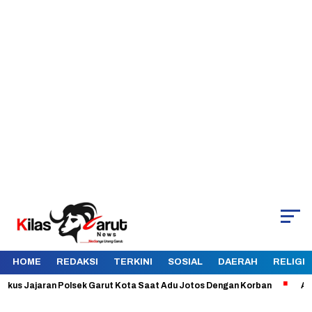
HOME
REDAKSI
TERKINI
SOSIAL
DAERAH
RELIGI
s Jajaran Polsek Garut Kota Saat Adu Jotos Dengan Korban
Aman dan