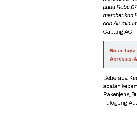
pada Rabu,07 
memberikan B
dan Air minu
Cabang ACT 
Baca Juga 
Apresiasi 
Beberapa Ke
adalah keca
Pakenjeng,B
Talegong,Adap