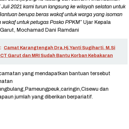
Juli 2021 kami turun langsung ke wilayah selatan untuk
antuan berupa beras wakaf untuk warga yang isoman
m wakaf untuk petugas Posko PPKM”
Ujar Kepala
Garut, Mochamad Dani Ramdani
:
Camat Karangtengah Dra.Hj.Yanti Sugiharti, M.Si
ACT Garut dan MRI Sudah Bantu Korban Kebakaran
camatan yang mendapatkan bantuan tersebut
matan
ungbulang,Pameungpeuk,caringin,Cisewu dan
aun jumlah yang diberikan berpariatif.