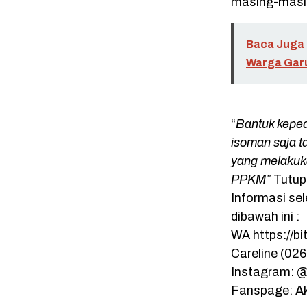
masing-masi
Baca Juga 
Warga Gar
“
Bantuk kepe
isoman saja t
yang melakuk
PPKM”
Tutup
Informasi se
dibawah ini :
WA https://bi
Careline (02
Instagram: 
Fanspage: A