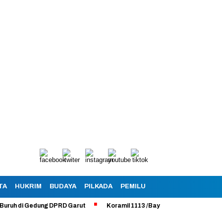
TA
HUKRIM
BUDAYA
PILKADA
PEMILU
di Gedung DPRD Garut
Koramil 1113 /Bayongbong Uji Coba Program M