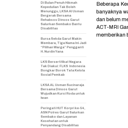
Di Bulan Penuh Hikmah
Beberapa Kec
Kepedulian Tak Boleh
banyaknya wa
Menunggu, LKSA Al Usman
Bergerak Bersama
dan belum me
Rehabsos Dinsos Garut
Salurkan Sembako Bantu
ACT-MRI Garu
Disabilitas
memberikan b
Bursa Sekda Garut Makin
Membara, Tiga Nama Ini Jadi
“Pilihan Warga” Pengganti
H. Nurdin Yana
LKS Bersertifikat Negara
Tak Diakui: FLKS Indonesia
Bongkar Borok Tata Kelola
Sosial Pemkab
LKSA AL Usman Sucinaraja
Bersama Dinsos Garut
Wujudkan Kursi Roda untuk
Iwan
Peringati HUT Korpri ke-54,
ASN Polres Garut Salurkan
Sembako dan Layanan
Kesehatan untuk
Penyandang Disabilitas