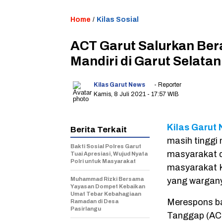
Home
/
Kilas Sosial
ACT Garut Salurkan Ber
Mandiri di Garut Selatan
Kilas Garut News
- Reporter
Kamis, 8 Juli 2021
- 17:57 WIB
Kilas Garut
Berita Terkait
masih tinggi
Bakti Sosial Polres Garut
masyarakat d
Tuai Apresiasi, Wujud Nyata
Polri untuk Masyarakat
masyarakat K
Muhammad Rizki Bersama
yang wargany
Yayasan Dompet Kebaikan
Umat Tebar Kebahagiaan
Merespons ba
Ramadan di Desa
Pasirlangu
Tanggap (ACT