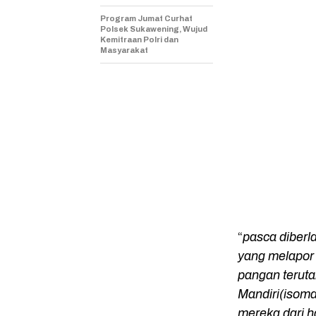
Program Jumat Curhat
Polsek Sukawening, Wujud
Kemitraan Polri dan
Masyarakat
“
pasca diber
yang melapor
pangan teruta
Mandiri(isom
mereka dari h