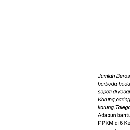
Jumlah Beras 
berbeda-beda 
sepeti di ke
Karung,carin
karung,Taleg
Adapun bantu
PPKM di 6 Ke