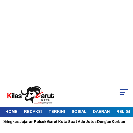
HOME
REDAKSI
TERKINI
SOSIAL
DAERAH
RELIGI
ringkus Jajaran Polsek Garut Kota Saat Adu Jotos Dengan Korban
A