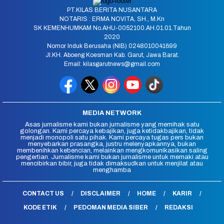
PT.KILAS BERITA NUSANTARA
NOTARIS : ERMA NOVITA, SH., M.Kn
SK KEMENHUMKAM No.AHU-0052100.AH.01.01.Tahun
2020
Nomor Induk Berusaha (NIB) 0248010041699
Jl.KH. Aboeng Koesman Kab. Garut, Jawa Barat.
Email: kilasgarutnews@gmail.com
MEDIA NETWORK
Asas jurnalisme kami bukan jurnalisme yang memihak satu
golongan. Kami percaya kebajikan, juga ketidakbajikan, tidak
menjadi monopoli satu pihak. Kami percaya tugas pers bukan
menyebarkan prasangka, justru melenyapkannya, bukan
membenihkan kebencian, melainkan mengkomunikasikan saling
pengertian. Jurnalisme kami bukan jurnalisme untuk memaki atau
mencibirkan bibir, juga tidak dimaksudkan untuk menjilat atau
menghamba
CONTACT US
DISCLAIMER
HOME
KARIR
KODE ETIK
PEDOMAN MEDIA SIBER
REDAKSI