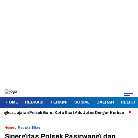
HOME
REDAKSI
TERKINI
SOSIAL
DAERAH
RELIGI
s Jajaran Polsek Garut Kota Saat Adu Jotos Dengan Korban
Aman da
/
Home
Redaksi Kilas
Sinergitas Polsek Pasirwangi dan