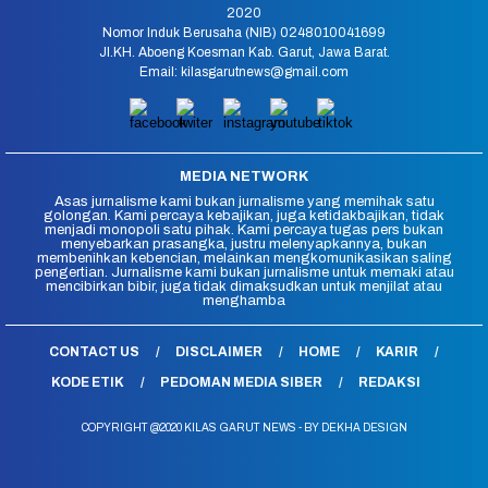
2020
Nomor Induk Berusaha (NIB) 0248010041699
Jl.KH. Aboeng Koesman Kab. Garut, Jawa Barat.
Email: kilasgarutnews@gmail.com
MEDIA NETWORK
Asas jurnalisme kami bukan jurnalisme yang memihak satu
golongan. Kami percaya kebajikan, juga ketidakbajikan, tidak
menjadi monopoli satu pihak. Kami percaya tugas pers bukan
menyebarkan prasangka, justru melenyapkannya, bukan
membenihkan kebencian, melainkan mengkomunikasikan saling
pengertian. Jurnalisme kami bukan jurnalisme untuk memaki atau
mencibirkan bibir, juga tidak dimaksudkan untuk menjilat atau
menghamba
CONTACT US
DISCLAIMER
HOME
KARIR
KODE ETIK
PEDOMAN MEDIA SIBER
REDAKSI
COPYRIGHT @2020 KILAS GARUT NEWS - BY DEKHA DESIGN