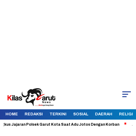
HOME
REDAKSI
TERKINI
SOSIAL
DAERAH
RELIGI
s Jajaran Polsek Garut Kota Saat Adu Jotos Dengan Korban
Aman da