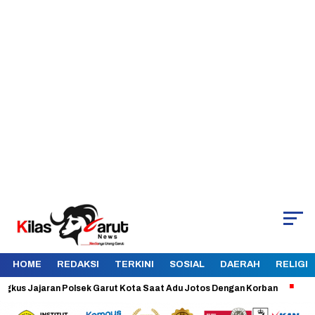
HOME
REDAKSI
TERKINI
SOSIAL
DAERAH
RELIGI
Jajaran Polsek Garut Kota Saat Adu Jotos Dengan Korban
Aman dan 