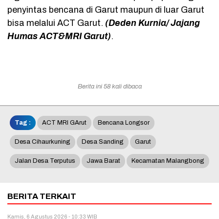
penyintas bencana di Garut maupun di luar Garut
bisa melalui ACT Garut.
(Deden Kurnia/ Jajang
Humas ACT&MRI Garut)
.
Berita ini 58 kali dibaca
Tag :
ACT MRI GArut
Bencana Longsor
Desa Cihaurkuning
Desa Sanding
Garut
Jalan Desa Terputus
Jawa Barat
Kecamatan Malangbong
BERITA TERKAIT
Kamis, 6 Agustus 2026 - 10:33 WIB