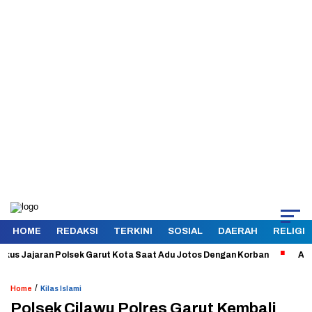
HOME
REDAKSI
TERKINI
SOSIAL
DAERAH
RELIGI
 Jajaran Polsek Garut Kota Saat Adu Jotos Dengan Korban
Aman dan 
/
Home
Kilas Islami
Polsek Cilawu Polres Garut Kembali