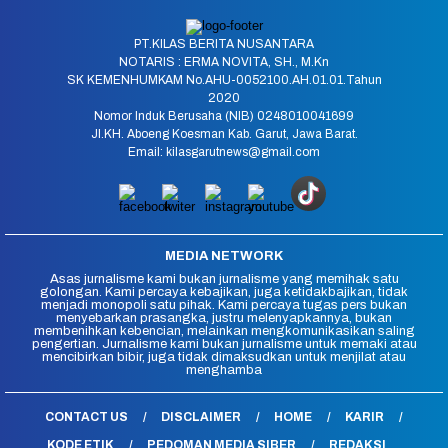
PT.KILAS BERITA NUSANTARA
NOTARIS : ERMA NOVITA, SH., M.Kn
SK KEMENHUMKAM No.AHU-0052100.AH.01.01.Tahun
2020
Nomor Induk Berusaha (NIB) 0248010041699
Jl.KH. Aboeng Koesman Kab. Garut, Jawa Barat.
Email: kilasgarutnews@gmail.com
MEDIA NETWORK
Asas jurnalisme kami bukan jurnalisme yang memihak satu
golongan. Kami percaya kebajikan, juga ketidakbajikan, tidak
menjadi monopoli satu pihak. Kami percaya tugas pers bukan
menyebarkan prasangka, justru melenyapkannya, bukan
membenihkan kebencian, melainkan mengkomunikasikan saling
pengertian. Jurnalisme kami bukan jurnalisme untuk memaki atau
mencibirkan bibir, juga tidak dimaksudkan untuk menjilat atau
menghamba
CONTACT US
DISCLAIMER
HOME
KARIR
KODE ETIK
PEDOMAN MEDIA SIBER
REDAKSI