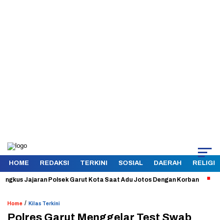
HOME
REDAKSI
TERKINI
SOSIAL
DAERAH
RELIGI
us Jajaran Polsek Garut Kota Saat Adu Jotos Dengan Korban
Aman da
/
Home
Kilas Terkini
Polres Garut Menggelar Test Swab