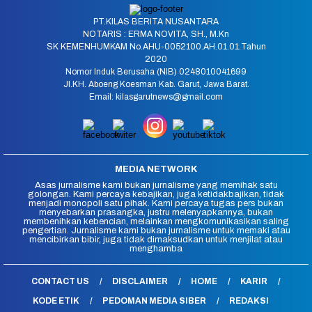
PT.KILAS BERITA NUSANTARA
NOTARIS : ERMA NOVITA, SH., M.Kn
SK KEMENHUMKAM No.AHU-0052100.AH.01.01.Tahun
2020
Nomor Induk Berusaha (NIB) 0248010041699
Jl.KH. Aboeng Koesman Kab. Garut, Jawa Barat.
Email: kilasgarutnews@gmail.com
MEDIA NETWORK
Asas jurnalisme kami bukan jurnalisme yang memihak satu
golongan. Kami percaya kebajikan, juga ketidakbajikan, tidak
menjadi monopoli satu pihak. Kami percaya tugas pers bukan
menyebarkan prasangka, justru melenyapkannya, bukan
membenihkan kebencian, melainkan mengkomunikasikan saling
pengertian. Jurnalisme kami bukan jurnalisme untuk memaki atau
mencibirkan bibir, juga tidak dimaksudkan untuk menjilat atau
menghamba
CONTACT US
DISCLAIMER
HOME
KARIR
KODE ETIK
PEDOMAN MEDIA SIBER
REDAKSI