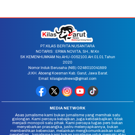
PT.KILAS BERITA NUSANTARA
NOTARIS : ERMA NOVITA, SH., M.Kn
SK KEMENHUMKAM No.AHU-0052100.AH.01.01.Tahun
2020
Nomor Induk Berusaha (NIB) 0248010041699
Jl.KH. Aboeng Koesman Kab. Garut, Jawa Barat.
Email: kilasgarutnews@gmail.com
MEDIA NETWORK
Asas jurnalisme kami bukan jurnalisme yang memihak satu
golongan. Kami percaya kebajikan, juga ketidakbajikan, tidak
menjadi monopoli satu pihak. Kami percaya tugas pers bukan
menyebarkan prasangka, justru melenyapkannya, bukan
membenihkan kebencian, melainkan mengkomunikasikan saling
pengertian. Jurnalisme kami bukan jurnalisme untuk memaki atau