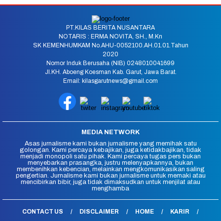
PT.KILAS BERITA NUSANTARA
NOTARIS : ERMA NOVITA, SH., M.Kn
SK KEMENHUMKAM No.AHU-0052100.AH.01.01.Tahun
2020
Nomor Induk Berusaha (NIB) 0248010041699
Jl.KH. Aboeng Koesman Kab. Garut, Jawa Barat.
Email: kilasgarutnews@gmail.com
MEDIA NETWORK
Asas jurnalisme kami bukan jurnalisme yang memihak satu
golongan. Kami percaya kebajikan, juga ketidakbajikan, tidak
menjadi monopoli satu pihak. Kami percaya tugas pers bukan
menyebarkan prasangka, justru melenyapkannya, bukan
membenihkan kebencian, melainkan mengkomunikasikan saling
pengertian. Jurnalisme kami bukan jurnalisme untuk memaki atau
mencibirkan bibir, juga tidak dimaksudkan untuk menjilat atau
menghamba
CONTACT US
DISCLAIMER
HOME
KARIR