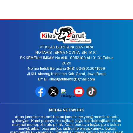
PT.KILAS BERITA NUSANTARA
NOTARIS : ERMA NOVITA, SH., M.Kn
SK KEMENHUMKAM No.AHU-0052100.AH.01.01.Tahun
2020
Nomor Induk Berusaha (NIB) 0248010041699
Jl.KH. Aboeng Koesman Kab. Garut, Jawa Barat.
Email: kilasgarutnews@gmail.com
MEDIA NETWORK
Asas jurnalisme kami bukan jurnalisme yang memihak satu
golongan. Kami percaya kebajikan, juga ketidakbajikan, tidak
menjadi monopoli satu pihak. Kami percaya tugas pers bukan
menyebarkan prasangka, justru melenyapkannya, bukan
membenihkan kebencian, melainkan mengkomunikasikan saling