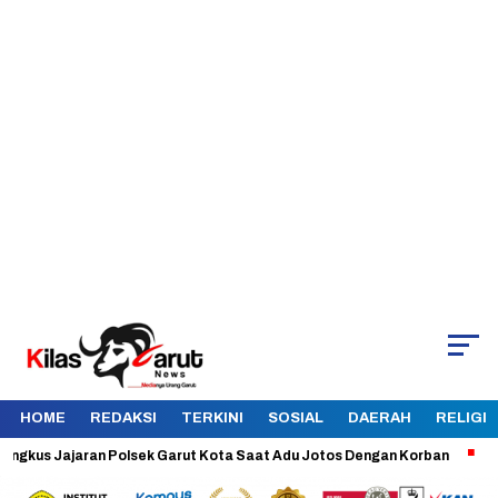
HOME
REDAKSI
TERKINI
SOSIAL
DAERAH
RELIGI
s Jajaran Polsek Garut Kota Saat Adu Jotos Dengan Korban
Aman da