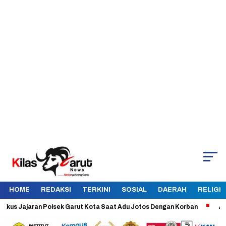
HOME
REDAKSI
TERKINI
SOSIAL
DAERAH
RELIGI
Jajaran Polsek Garut Kota Saat Adu Jotos Dengan Korban
Aman dan 