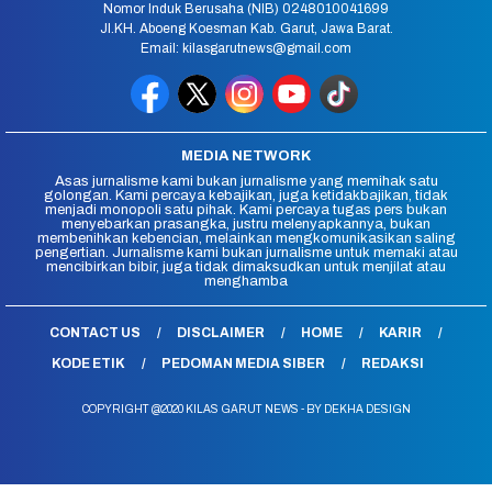
Nomor Induk Berusaha (NIB) 0248010041699
Jl.KH. Aboeng Koesman Kab. Garut, Jawa Barat.
Email: kilasgarutnews@gmail.com
MEDIA NETWORK
Asas jurnalisme kami bukan jurnalisme yang memihak satu
golongan. Kami percaya kebajikan, juga ketidakbajikan, tidak
menjadi monopoli satu pihak. Kami percaya tugas pers bukan
menyebarkan prasangka, justru melenyapkannya, bukan
membenihkan kebencian, melainkan mengkomunikasikan saling
pengertian. Jurnalisme kami bukan jurnalisme untuk memaki atau
mencibirkan bibir, juga tidak dimaksudkan untuk menjilat atau
menghamba
CONTACT US
DISCLAIMER
HOME
KARIR
KODE ETIK
PEDOMAN MEDIA SIBER
REDAKSI
COPYRIGHT @2020 KILAS GARUT NEWS - BY DEKHA DESIGN