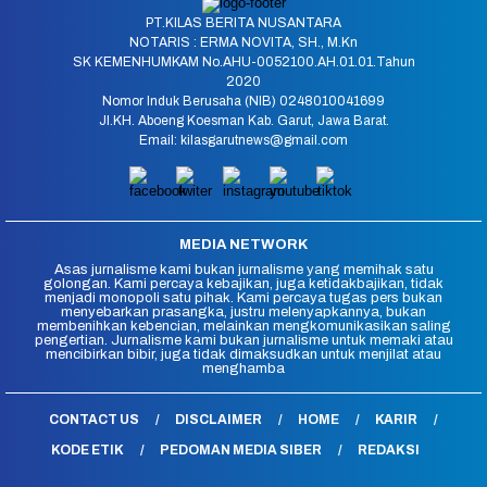
PT.KILAS BERITA NUSANTARA
NOTARIS : ERMA NOVITA, SH., M.Kn
SK KEMENHUMKAM No.AHU-0052100.AH.01.01.Tahun
2020
Nomor Induk Berusaha (NIB) 0248010041699
Jl.KH. Aboeng Koesman Kab. Garut, Jawa Barat.
Email: kilasgarutnews@gmail.com
MEDIA NETWORK
Asas jurnalisme kami bukan jurnalisme yang memihak satu
golongan. Kami percaya kebajikan, juga ketidakbajikan, tidak
menjadi monopoli satu pihak. Kami percaya tugas pers bukan
menyebarkan prasangka, justru melenyapkannya, bukan
membenihkan kebencian, melainkan mengkomunikasikan saling
pengertian. Jurnalisme kami bukan jurnalisme untuk memaki atau
mencibirkan bibir, juga tidak dimaksudkan untuk menjilat atau
menghamba
CONTACT US
DISCLAIMER
HOME
KARIR
KODE ETIK
PEDOMAN MEDIA SIBER
REDAKSI