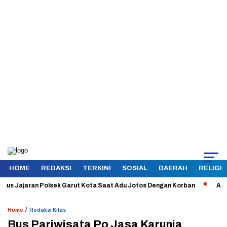
HOME
REDAKSI
TERKINI
SOSIAL
DAERAH
RELIGI
Jajaran Polsek Garut Kota Saat Adu Jotos Dengan Korban
Aman dan T
/
Home
Redaksi Kilas
Bus Pariwisata Po Jasa Karunia